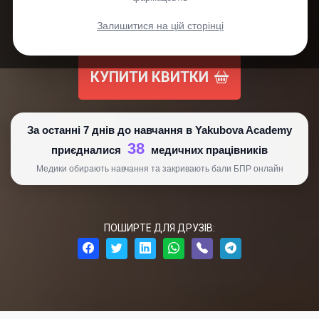
БЕЗ ЦИХ 6 ТЕМ ВАША АТЕСТАЦІЯ МОЖЕ
БУТИ НЕМОЖЛИВОЮ
Залишитися на цій сторінці
КУПИТИ КВИТКИ
За останні 7 днів до навчання в Yakubova Academy
38
приєдналися
медичних працівників
Медики обирають навчання та закривають бали БПР онлайн
ПОШИРТЕ ДЛЯ ДРУЗІВ: