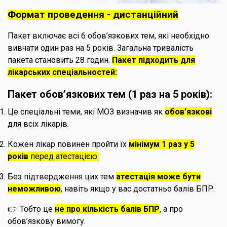
Формат проведення - дистанційний
Пакет включає всі 6 обов’язкових тем, які необхідно
вивчати один раз на 5 років. Загальна тривалість
пакета становить 28 годин.
Пакет підходить для
лікарських спеціальностей:
Пакет обов’язкових тем (1 раз на 5 років):
Це спеціальні теми, які МОЗ визначив як
обов’язкові
для всіх лікарів.
Кожен лікар повинен пройти їх
мінімум 1 раз у 5
років
перед атестацією.
Без підтвердження цих тем
атестація може бути
неможливою
, навіть якщо у вас достатньо балів БПР.
👉 Тобто це
не про кількість балів БПР
, а про
обов’язкову вимогу.