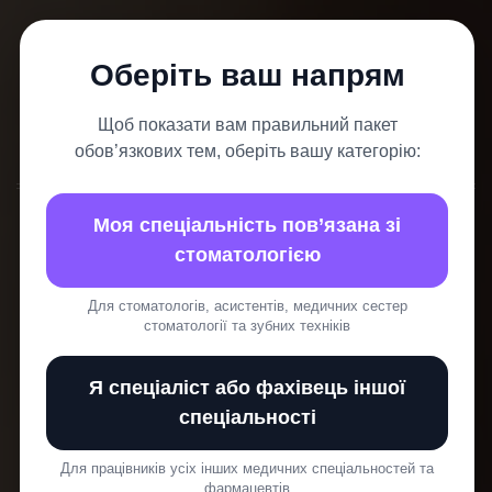
Оберіть ваш напрям
Щоб показати вам правильний пакет
обов’язкових тем, оберіть вашу категорію:
30 СЕРПНЯ, 23:59
Моя спеціальність пов’язана зі
ПАКЕТ ОБОВ'ЯЗКОВИХ 6 ТЕМ
стоматологією
ДЛЯ ЛІКАРІВ ЗАГАЛЬНИХ
Для стоматологів, асистентів, медичних сестер
СПЕЦІАЛЬНОСТЕЙ (1 РАЗ В 5
стоматології та зубних техніків
РОКІВ)
Я спеціаліст або фахівець іншої
спеціальності
Закрийте всі теми онлайн, одразу — без
стресу.
Для працівників усіх інших медичних спеціальностей та
фармацевтів