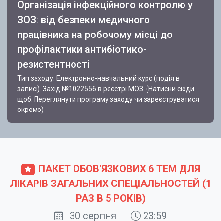
Організація інфекційного контролю у
ЗОЗ: від безпеки медичного
працівника на робочому місці до
профілактики антибіотико-
резистентності
Тип заходу: Електронно-навчальний курс (подія в
записі). Захід №1022556 в реєстрі МОЗ. (Натисни сюди
щоб: Переглянути програму заходу чи зареєструватися
окремо)
ПАКЕТ ОБОВ'ЯЗКОВИХ 6 ТЕМ ДЛЯ
ЛІКАРІВ ЗАГАЛЬНИХ СПЕЦІАЛЬНОСТЕЙ (1
РАЗ В 5 РОКІВ)
30 серпня
23:59